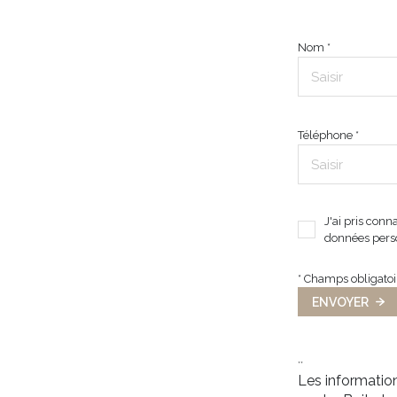
informatique et libertés », vous disposez des droits d’accès, de rectification, d’
Consultez le site
https://cnil.fr/fr
pour plus d’informations sur vos droits. Si vous 
informons de l’existence de la liste d'opposition au démarchage téléphonique « Bloc
Données sensibles dans le champ de saisie libre.
Nom *
Ce site est protégé par reCAPTCHA, les
Politiques de Confidentialité
et es
Condit
Téléphone *
J'ai pris conn
données perso
* Champs obligatoi
ENVOYER
**
Les information