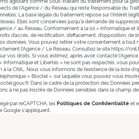
mmo agissant comme Sous-traitant du traitement pour la gest
pects de l'Agence / du Réseau qui reste Responsable du Tra
elles. La base légale du traitement repose sur l'intérêt légi
Réseau. Elles sont conservées jusqu'à demande de suppressio
gence / au Réseau. Conformément à la loi « informatique et li
its d’accès, de rectification, d’effacement, d’opposition, de li
 vos données. Vous pouvez retirer votre consentement à tou
ectement l’Agence / Le Réseau. Consultez le site
https://cnil.
sur vos droits. Si vous estimez, après avoir contacté l'Agence
 « Informatique et Libertés » ne sont pas respectés, vous po
 à la CNIL. Nous vous informons de l’existence de la liste d'
phonique « Bloctel », sur laquelle vous pouvez vous inscrire 
octel.gouv.fr
. Dans le cadre de la protection des Données per
ons à ne pas inscrire de Données sensibles dans le champ de s
otégé par reCAPTCHA, les
Politiques de Confidentialité
et 
 Google s'appliquent.