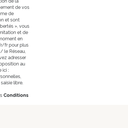
ion de la
itement de vos
time de
n et sont
bertés », vous
mitation et de
t moment en
fr/fr
pour plus
 / le Réseau,
uvez adresser
opposition au
ici :
sonnelles,
aisie libre.
es
Conditions