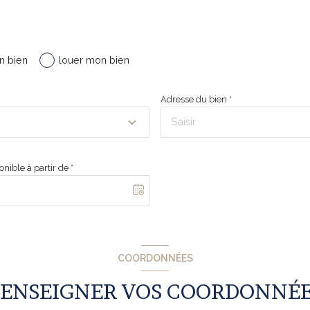
2
3
n bien
louer mon bien
Adresse du bien *
JE SÉLECTIONNE LE TYPE DE BIEN
APPARTEMENT
MAISON
nible à partir de *
SUIVANT
COORDONNÉES
ENSEIGNER VOS COORDONNÉ
 informatisé par La Boite Immo agissant comme Sous-traitant du traitement pour la gestion de 
 l'intérêt légitime de l'Agence / du Réseau. Elles sont conservées jusqu'à demande de suppr