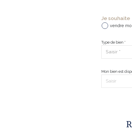
Je souhaite
1
vendre mo
Type de bien *
Saisir *
Mon bien est dispo
* Champs obligatoires
R
*
Les informations recueillies sur ce formulaire sont enregistrées dans un fichier
Traitement de vos Données personnelles. La base légale du traitement repose sur