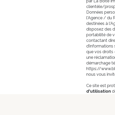
par La Boite I
clientèle/pros
Données personn
l'Agence / du 
destinées à l'A
disposez des dro
portabilité de
contactant dir
d’informations 
que vos droits
une réclamation
démarchage télé
https://www.bl
nous vous invit
Ce site est pr
d'utilisation
de