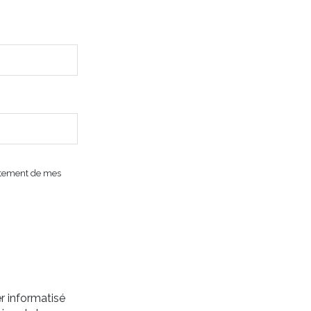
 votre consentement à tout moment en contactant directement l’Agence / Le Réseau.
 ne sont pas respectés, vous pouvez adresser une réclamation à la CNIL. Nous vous
e la protection des Données personnelles, nous vous invitons à ne pas inscrire de
raitement de mes
er informatisé