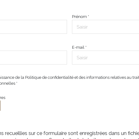
effacement, d’opposition, de limitation et de portabilité de vos données. Vous pouvez retirer
estimez, après avoir contacté l'Agence / le Réseau, que vos droits « Informatique et Libertés »
tel », sur laquelle vous pouvez vous inscrire ici :
https://www.bloctel.gouv.fr
. Dans le cadre d
Prénom *
ions d'utilisation
de Google s'appliquent.
E-mail *
aissance de la Politique de confidentialité et des informations relatives au t
nnelles *
res
s recueillies sur ce formulaire sont enregistrées dans un fichi