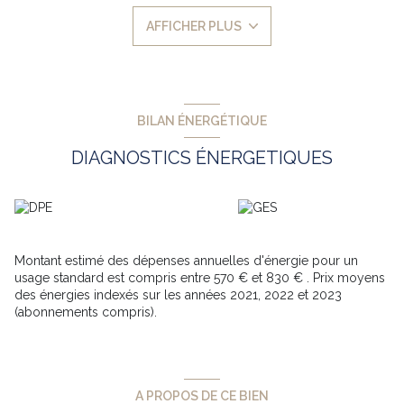
accessible grâce à un ascenseur; il dispose d'une pièce
AFFICHER PLUS
principale de 16m2 environ avec une cuisine équipée et
meublée, ainsi qu'une salle d'eau fermé. Idéal pour un
investissement locatif grâce aux faibles charges et à la rentabilité
actuelle (7,08% brute), l'appartement ne nécessite aucun travaux
à prévoir. Grâce au parking souterrain de Verdun situé à
quelques mètres seulement de la résidence, le stationnement
BILAN ÉNERGÉTIQUE
de votre véhicule est sécurisé et simple. Pour plus de
renseignements, n'hésitez pas à contacter l'un de nos
DIAGNOSTICS ÉNERGETIQUES
conseillers immobilier et ainsi organiser une visite ! Honoraires à
la charge du vendeur.
Montant estimé des dépenses annuelles d'énergie pour un
usage standard est compris entre 570 € et 830 € . Prix moyens
des énergies indexés sur les années 2021, 2022 et 2023
(abonnements compris).
A PROPOS DE CE BIEN