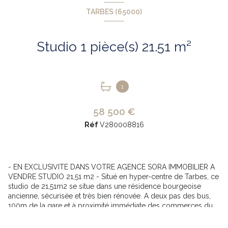
TARBES (65000)
Studio 1 pièce(s) 21.51 m²
1
58 500 €
Réf
V280008816
- EN EXCLUSIVITE DANS VOTRE AGENCE SORA IMMOBILIER A
VENDRE STUDIO 21,51 m2 - Situé en hyper-centre de Tarbes, ce
studio de 21,51m2 se situe dans une résidence bourgeoise
ancienne, sécurisée et très bien rénovée. A deux pas des bus,
100m de la gare et à proximité immédiate des commerces du
centre ville Tarbais, cet appartement est vendu meublé. Le
studio se situe au 3ème étage sur 5 de la résidence et est