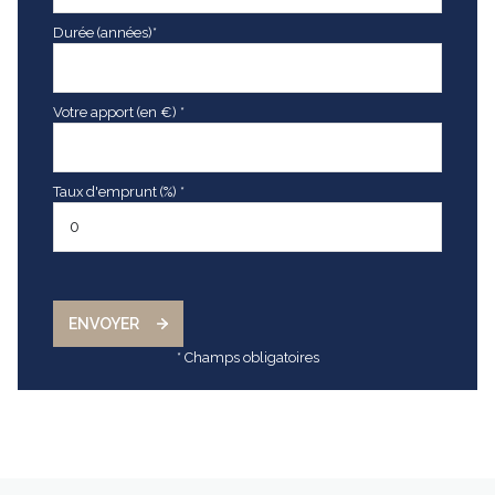
Durée (années)*
Votre apport (en €) *
Taux d'emprunt (%) *
ENVOYER
* Champs obligatoires