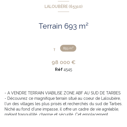
LALOUBÈRE (65310)
Terrain 693 m²
693 m²
98 000 €
Réf
4545
- A VENDRE TERRAIN VIABILISE ZONE ABF AU SUD DE TARBES
- Découvrez ce magnifique terrain situé au coeur de Laloubère,
l'un des villages les plus prisés et recherchés du sud de Tarbes.
Niché au fond d'une impasse, il offre un cadre de vie agréable,
mêlant tranquillité, charme et sécurité. Cet emplacement
exceptionnel fait partie d'une petite zone résidentielle de
seulement 6 terrains, garantissant une atmosphère calme et