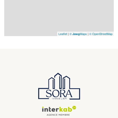
Leaflet
|
©
Maps
|
© OpenStreetMap
Jawg